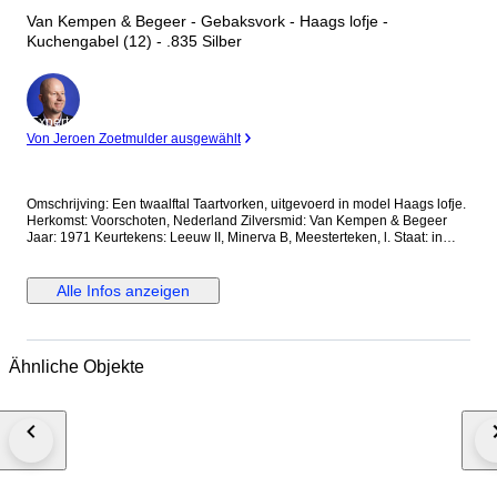
Van Kempen & Begeer - Gebaksvork - Haags lofje -
Kuchengabel (12) - .835 Silber
Experte
Von Jeroen Zoetmulder ausgewählt
Omschrijving: Een twaalftal Taartvorken, uitgevoerd in model Haags lofje.
Herkomst: Voorschoten, Nederland Zilversmid: Van Kempen & Begeer
Jaar: 1971 Keurtekens: Leeuw II, Minerva B, Meesterteken, l. Staat: in
goede staat Gewicht: 265.9 gram Gehalte: 835/1000 Afmetingen: Lengte
13.4 cm *Foto's maken deel uit van de omschrijving Kavelnummer: A-
12534 Al onze artikelen worden aangetekend verzonden. U kunt het
Alle Infos anzeigen
kavel ook afhalen in één van onze ruim 100 kantoren in Nederland,
België of Duitsland. Kijkt u op de website van Goudwisselkantoor (voor
NL en BE) Comptoir de l’Or (voor BE) of Goldwechselhaus (voor DE) voor
de dichtstbijzijnde locatie. Geeft u via uw Catawiki account uw voorkeur
Ähnliche Objekte
aan ons door.