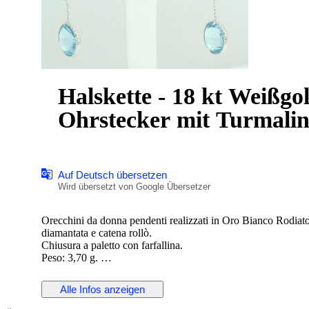
Halskette - 18 kt Weißgo
Ohrstecker mit Turmali
Auf Deutsch übersetzen
Wird übersetzt von Google Übersetzer
Orecchini da donna pendenti realizzati in Oro Bianco Rodiat
diamantata e catena rollò.
Chiusura a paletto con farfallina.
Peso: 3,70 g.
Lunghezza: 3.70 g.
Nuovo con scatola e certificato
Alle Infos anzeigen