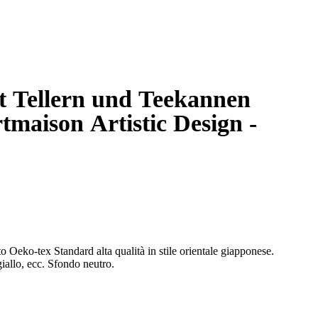
t Tellern und Teekannen
maison Artistic Design -
o Oeko-tex Standard alta qualità in stile orientale giapponese.
giallo, ecc. Sfondo neutro.
y negli anni ha sempre spopolato. É un'arte magnifica la creazione