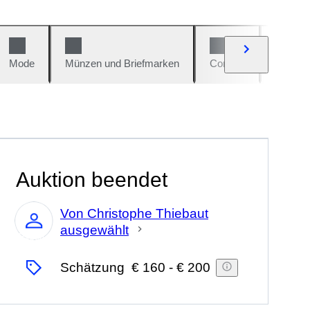
Mode
Münzen und Briefmarken
Comics
Autos u
Auktion beendet
Von Christophe Thiebaut
ausgewählt
Experte
Schätzung
€ 160
-
€ 200