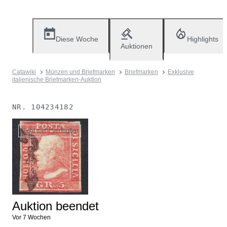
Diese Woche
Highlights
Auktionen
Catawiki
Münzen und Briefmarken
Briefmarken
Exklusive
italienische Briefmarken-Auktion
NR.
104234182
Nicht mehr verfügbar
Auktion beendet
Vor 7 Wochen