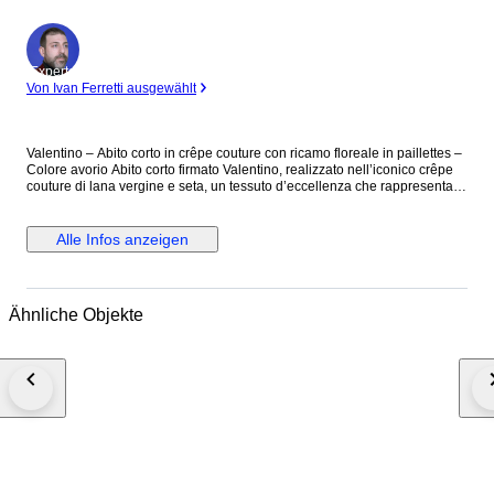
Experte
Von Ivan Ferretti ausgewählt
Valentino – Abito corto in crêpe couture con ricamo floreale in paillettes –
Colore avorio Abito corto firmato Valentino, realizzato nell’iconico crêpe
couture di lana vergine e seta, un tessuto d’eccellenza che rappresenta
uno dei codici stilistici più riconoscibili della Maison. Il modello, dal taglio
a trapezio, presenta una silhouette sobria ed estremamente femminile,
arricchita da un ricercato ricamo floreale realizzato interamente a mano
Alle Infos anzeigen
con paillettes color oro che si sviluppano sul corpetto, sulle maniche e sul
retro. Il design è pulito e minimal, ma estremamente raffinato. L’abito è
completamente foderato, per un comfort e una struttura impeccabili. Capo
prodotto in Italia. Composizione: 65% lana vergine – 35% seta Taglio 38
Ähnliche Objekte
(misure disponibili su richiesta) Prezzo retail €3545 Mai indossato.
Spedito con tracciamento, assicurazione e imballaggio protetto.
#ExclusiveFashion2025