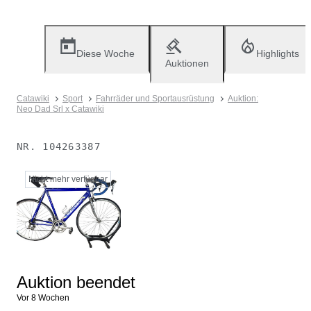
Diese Woche
Highlights
Auktionen
Catawiki
Sport
Fahrräder und Sportausrüstung
Auktion:
Neo Dad Srl x Catawiki
NR.
104263387
Nicht mehr verfügbar
Auktion beendet
Vor 8 Wochen