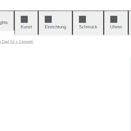
ights
Kunst
Einrichtung
Schmuck
Uhren
 Dad Srl x Catawiki