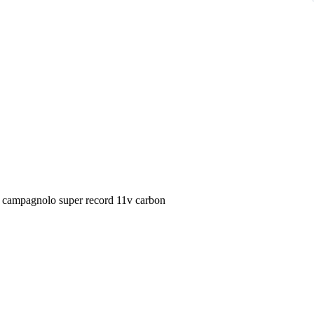
io campagnolo super record 11v carbon
 ( deragliatore anteriore chorus 11v)