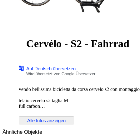
Cervélo - S2 - Fahrrad
Auf Deutsch übersetzen
Wird übersetzt von Google Übersetzer
vendo bellissima bicicletta da corsa cervelo s2 con montagg
telaio cervelo s2 taglia M
full carbon
tenuto bene, pochi segni da normale utilizzo
nessun tipo di rottura, o danno serio
Alle Infos anzeigen
Ähnliche Objekte
cerchi fulcrum racing zero con mozzi in carbonio e ceramica
gruppo cambio e freni campagnolo super record 11v meccanico