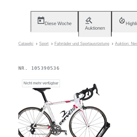
Diese Woche
Highl
Auktionen
Catawiki
Sport
Fahrräder und Sportausrüstung
Auktion: Neo
NR.
105390536
Nicht mehr verfügbar