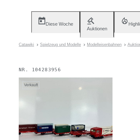
Diese Woche
Highl
Auktionen
Catawiki
Spielzeug und Modelle
Modelleisenbahnen
Auktio
NR.
104283956
Verkauft