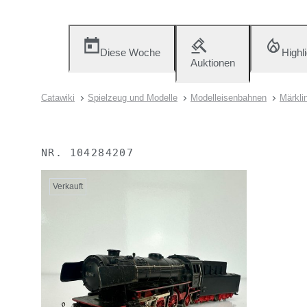
Diese Woche
Highl
Auktionen
Catawiki
Spielzeug und Modelle
Modelleisenbahnen
Märkli
NR.
104284207
Verkauft