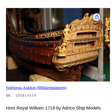
1
/
38
Spielzeug-Auktion (Militärminiaturen)
NR.
105814579
Hms Royal William 1719 by Adrico Ship Models