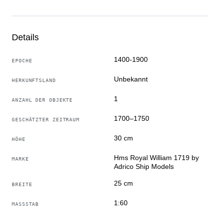
Makelloser Zustand.
Produkt für Liebhaber und diejenigen, die sorgfältige
Arbeit und viele Stunden Handarbeit zu schätzen
wissen.
Details
1400-1900
EPOCHE
Unbekannt
HERKUNFTSLAND
1
ANZAHL DER OBJEKTE
1700–1750
GESCHÄTZTER ZEITRAUM
30 cm
HÖHE
Hms Royal William 1719 by
MARKE
Adrico Ship Models
25 cm
BREITE
1:60
MASSSTAB