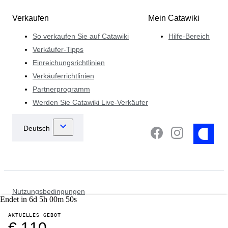
Verkaufen
Mein Catawiki
So verkaufen Sie auf Catawiki
Hilfe-Bereich
Verkäufer-Tipps
Einreichungsrichtlinien
Verkäuferrichtlinien
Partnerprogramm
Werden Sie Catawiki Live-Verkäufer
Nutzungsbedingungen
Endet in
6
d
5
h
00
m
50
s
Datenschutzhinweis
Cookie- Hinweise
AKTUELLES GEBOT
Strafverfolgungsrichtlinie
€ 110