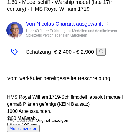
1:60 - Modellschiff - Warship model (late 17th
century) - HMS Royal William 1719
Von Nicolas Charara ausgewählt
Über 40 Jahre Erfahrung mit Modellen und detailreichem
Spielzeug verschiedenster Kategorien.
Experte
Schätzung
€ 2.400
-
€ 2.900
Vom Verkäufer bereitgestellte Beschreibung
HMS Royal William 1719-Schiffmodell, absolut manuell
gemäß Plänen gefertigt (KEIN Bausatz)
1000 Arbeitsstunden.
1:60 Maßstab.
Übersetzt
Original anzeigen
Länge 100 cm.
Mehr anzeigen