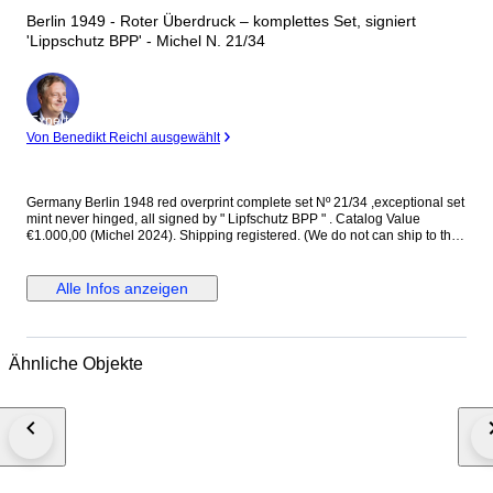
Berlin 1949 - Roter Überdruck – komplettes Set, signiert
'Lippschutz BPP' - Michel N. 21/34
Experte
Von Benedikt Reichl ausgewählt
Germany Berlin 1948 red overprint complete set Nº 21/34 ,exceptional set
mint never hinged, all signed by " Lipfschutz BPP " . Catalog Value
€1.000,00 (Michel 2024). Shipping registered. (We do not can ship to the
USA due to US tariffs on goods.)
Alle Infos anzeigen
Ähnliche Objekte