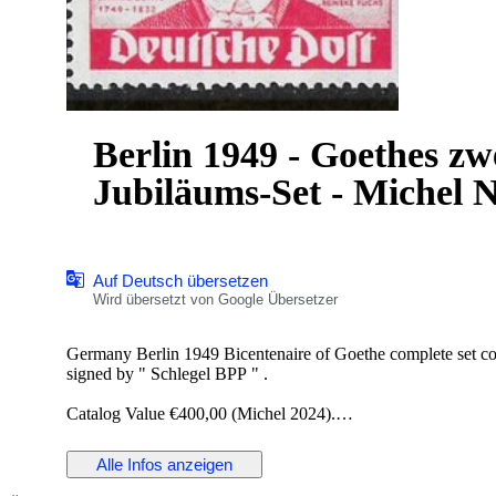
Berlin 1949 - Goethes zw
Jubiläums-Set - Michel N
Auf Deutsch übersetzen
Wird übersetzt von Google Übersetzer
Germany Berlin 1949 Bicentenaire of Goethe complete set com
signed by " Schlegel BPP " .
Catalog Value €400,00 (Michel 2024).
Shipping registered.
Alle Infos anzeigen
(We do not can ship to the USA due to US tariffs on goods.)