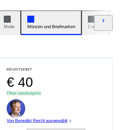
Mode
Münzen und Briefmarken
Comics
Autos u
HÖCHSTGEBOT
€ 40
Ohne mindestpreis
Experte
Von Benedikt Reichl ausgewählt