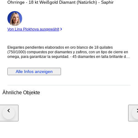
Ohrringe - 18 kt Weißgold Diamant (Natürlich) - Saphir
Experte
Von Lina Plokhova ausgewählt
Elegantes pendientes elaborados en oro blanco de 18 quilates
(750/1000) compuestos por diamantes y zafiros, con un tipo de cierre en
omega, para garantizar la seguridad. - 45 diamantes en talla brillante de
0.01ct cada uno, en total 0.45ct - 38 zafiros en talla rectangular baguette,
con un total de 0.38ct. Peso: 7,46 gramos. Medida: 15,80 mm Se
entregan en elegante estuche de joyería.
Alle Infos anzeigen
Ähnliche Objekte