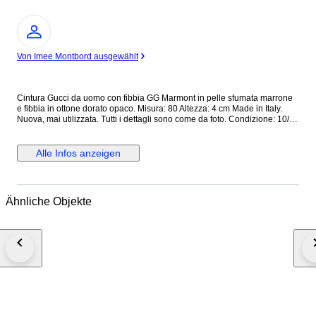
Experte
Von Imee Montbord ausgewählt
Cintura Gucci da uomo con fibbia GG Marmont in pelle sfumata marrone
e fibbia in ottone dorato opaco. Misura: 80 Altezza: 4 cm Made in Italy.
Nuova, mai utilizzata. Tutti i dettagli sono come da foto. Condizione: 10/10
Dotata di cartellino originale. Prezzo di listino: € 450 Cod interno:
409416/GVE0T/80/32/493949 Cod etichetta: 9450818590126 Tutti i nostri
prodotti sono Originali al 100%. Si riceve quanto presente nelle fotografie
Alle Infos anzeigen
allegate. Nessun costo doganale per gli acquirenti UE. Spediamo in tutto
il mondo con corriere espresso tracciato e assicurato con arrivo nelle 24
ore. N.B. Se necessiti di fattura, segnalalo nel momento in cui effettui il
pagamento: inviami un messaggio con la richiesta di fattura!
Ähnliche Objekte