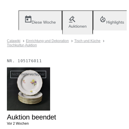
Diese Woche
Highlights
Auktionen
Catawiki
Einrichtung und Dekoration
Tisch und Küche
Tischkultur-Auktion
NR.
105176011
Nicht mehr verfügbar
Auktion beendet
Vor 2 Wochen