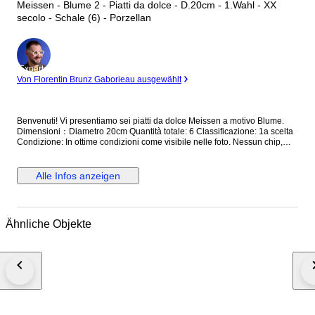
Meissen - Blume 2 - Piatti da dolce - D.20cm - 1.Wahl - XX
secolo - Schale (6) - Porzellan
Experte
Von Florentin Brunz Gaborieau ausgewählt
Benvenuti! Vi presentiamo sei piatti da dolce Meissen a motivo Blume.
Dimensioni：Diametro 20cm Quantità totale: 6 Classificazione: 1a scelta
Condizione: In ottime condizioni come visibile nelle foto. Nessun chip,
crepe o riparazioni. I oggetti vintage hanno già conosciuto una prima vita
e possono quindi avere lievi tracce di questo tempo nel passato.
Selezioniamo gli articoli nel miglior modo possibile. Descrizioni e
Alle Infos anzeigen
immagini danno una visione sincera degli articoli. Trasporto: Le merci
sono realizzate con materiali di imballaggio ad alta qualità, posta
assicurata.
Ähnliche Objekte