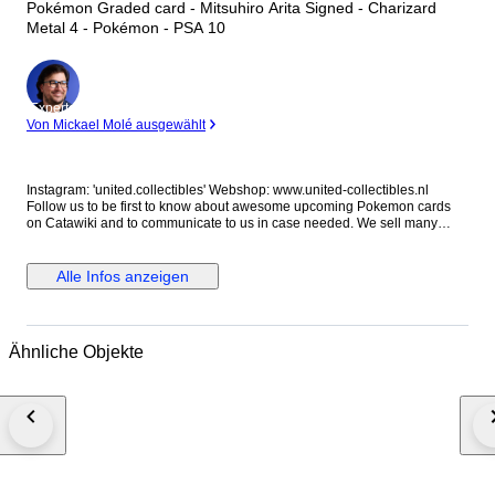
Pokémon Graded card - Mitsuhiro Arita Signed - Charizard
Metal 4 - Pokémon - PSA 10
Experte
Von Mickael Molé ausgewählt
Instagram: 'united.collectibles' Webshop: www.united-collectibles.nl
Follow us to be first to know about awesome upcoming Pokemon cards
on Catawiki and to communicate to us in case needed. We sell many
cards for your collection from grading companies like PSA Global Grading
and Beckett. We sell a lot of Booster boxes and mystery boxes as well as
interesting raw cards. Shipping costs: All lots in this auction from us from
Alle Infos anzeigen
this auction can be combined so you only pay shipping costs once.
Please make sure to pay after all lots have ended to avoid paying double
shipping costs. Double paid transport costs can not be corrected. If the
system does not automatically provide the option to combine transport,
Ähnliche Objekte
please contact me before paying through either Instagram or Catawiki.
Shipping will always be with insurance. Packing: We pack with love and
care for the offered item(s), sufficient protection, packing peanuts and new
strong boxes. Just review our feedback and rest assure to buy in complete
confidence. Quality: We carefully check all lots on condition and we do
our very best to provide an accurate estimation of the offered item. The
pictures provided are also part of the description so we kindly ask you to
review those as well to form your own opinion on condition as not
everyone uses the same standards on this. #may2026sneakerness