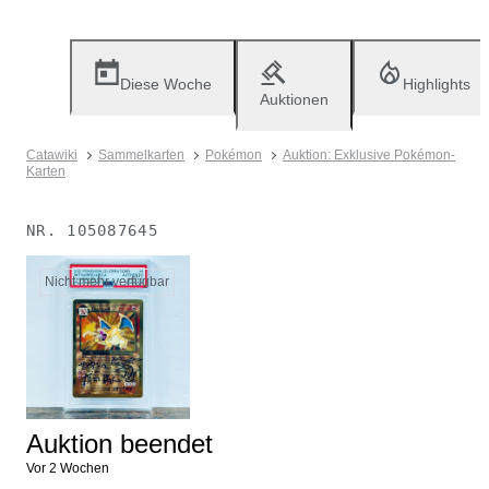
Diese Woche
Highlights
Auktionen
Catawiki
Sammelkarten
Pokémon
Auktion: Exklusive Pokémon-
Karten
NR.
105087645
Nicht mehr verfügbar
Auktion beendet
Vor 2 Wochen