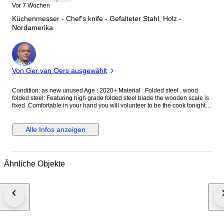
Vor 7 Wochen
Küchenmesser - Chef's knife - Gefalteter Stahl, Holz -
Nordamerika
Experte
Von Ger van Oers ausgewählt
Condition: as new unused Age : 2020+ Material : Folded steel , wood
folded steel: Featuring high grade folded steel blade the wooden scale is
fixed .Comfortable in your hand you will volunteer to be the cook tonight.
For the collector or the chef master this set of knives are stylish and built to
last. Chop, dice slice and carve your way to being a master chef with this
versatile chef Chef knife: chopping herbs and nuts dicing and slicing fruits
Alle Infos anzeigen
,vegetables and meats mincing and crushing garlic cutting through
melons Cleaver: easily breakdown meat bones and dense foods they
have a short wide blade that resembles an ax with a straight edge that
makes them useful for chopping and hacking with an up and down motion
Ähnliche Objekte
there size differ from 6 to 12 inches Paring knife: are light weight and have
a short blade with a pointed tip that makes them useful for delicate
knifework cut , chop and slice fruits peeling skins for garnishes deveining
shrimp trimming excess fat of meat A boning knife is a type of kitchen knife
with a sharp point and a narrow blade. It is used in food preparation for
removing the bones of poultry, meat, and fish. Knife Maintenance: Carbon
steel knives require a few extra steps to maintain your blade. Carbon steel
is particularly reactive to high acid products. Therefore, it is imperative that