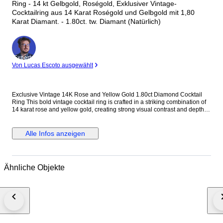
Ring - 14 kt Gelbgold, Roségold, Exklusiver Vintage-
Cocktailring aus 14 Karat Roségold und Gelbgold mit 1,80
Karat Diamant. - 1.80ct. tw. Diamant (Natürlich)
Experte
Von Lucas Escoto ausgewählt
Exclusive Vintage 14K Rose and Yellow Gold 1.80ct Diamond Cocktail
Ring This bold vintage cocktail ring is crafted in a striking combination of
14 karat rose and yellow gold, creating strong visual contrast and depth.
Designed with a substantial, unisex profile, the ring is accented with
evenly spaced round diamonds that add controlled brilliance without
overwhelming the architectural form. Its solid gold weight and balanced
Alle Infos anzeigen
proportions make it a confident statement piece suitable for both men and
women. Metal: 14K Rose and Yellow Gold Stones: Diamonds - Diamond
Carat Weight: 1.80 carats, 12 stones Weight: 23.0 grams Size: EU 63 / US
10.25 Condition: Excellent Shipping: Shipped by DHL Express
Ähnliche Objekte
Worldwide, Estimated 2 to 3 Business Day Transit Time, Fully Insured.