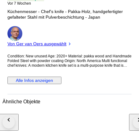
Vor 7 Wochen
Küchenmesser - Chef's knife - Pakka-Holz, handgefertigter
gefalteter Stahl mit Pulverbeschichtung - Japan
Experte
Von Ger van Oers ausgewählt
Condition: New unused Age: 2020+ Material: pakka wood and Handmade
Folded Steel with powder coating Origin: North America Multi functional
chef knives: A modern kitchen knife set is a multi-purpose knife that is
designed to perform many different kitchen tasks. It can be used for
mincing, slicing, chopping vegetables, slicing meat, and disjointing large
cuts thus used for anything from chopping to cutting these knives are a
Alle Infos anzeigen
true testament to the art of knife-making. with stunning handles that exude
elegance and charm, this set is a must have for any discerning chef or
cooking enthusiast. the knives have perfect weight and balance. the
largest knife is 14inches to 8inches Moisture is the enemy of folded steel,
Ähnliche Objekte
especially if it’s of the high-carbon type. After cleaning, it’s imperative to
dry the knife with a soft cloth. To ensure it’s completely dry, also let it air
dry for a few minutes. Oiling creates a protective barrier against moisture
and prevents rust. For this, use a quality oil, like food-grade mineral oil,
and apply a thin layer on the blade with a soft cloth. If you use your knife
frequently, consider oiling it at least once a week.