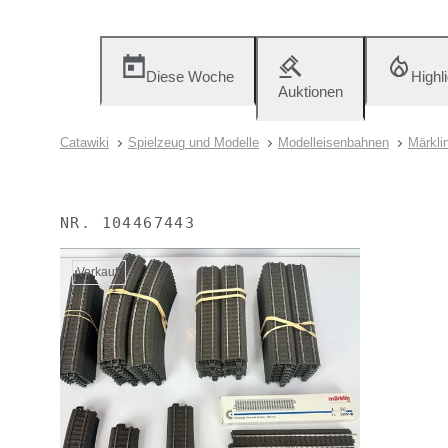
Diese Woche
Highl
Auktionen
Catawiki
Spielzeug und Modelle
Modelleisenbahnen
Märkli
NR.
104467443
Verkauft