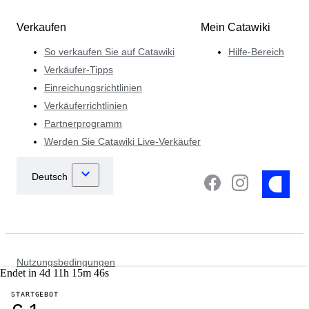
Verkaufen
Mein Catawiki
So verkaufen Sie auf Catawiki
Hilfe-Bereich
Verkäufer-Tipps
Einreichungsrichtlinien
Verkäuferrichtlinien
Partnerprogramm
Werden Sie Catawiki Live-Verkäufer
Nutzungsbedingungen
Endet in
4
d
11
h
15
m
46
s
Datenschutzhinweis
Cookie- Hinweise
STARTGEBOT
Strafverfolgungsrichtlinie