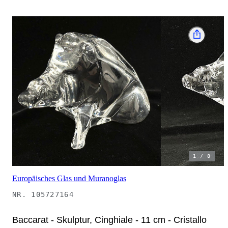
1
/
8
Europäisches Glas und Muranoglas
NR.
105727164
Baccarat - Skulptur, Cinghiale - 11 cm - Cristallo