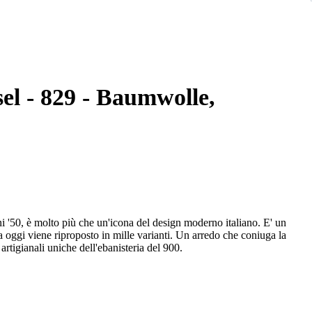
sel - 829 - Baumwolle,
i '50, è molto più che un'icona del design moderno italiano. E' un
a oggi viene riproposto in mille varianti. Un arredo che coniuga la
rtigianali uniche dell'ebanisteria del 900.
io alla bellezza ed alla funzionalità, offrendo un'esperienza di
stata realizzata in legno di noce massello giuntato e rifinita con
e il massimo confort di seduta.