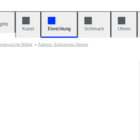
ights
Kunst
Einrichtung
Schmuck
Uhren
genössische Möbel
Auktion: Exklusives Design