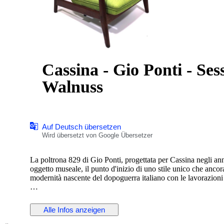
Cassina - Gio Ponti - Ses
Walnuss
Auf Deutsch übersetzen
Wird übersetzt von Google Übersetzer
La poltrona 829 di Gio Ponti, progettata per Cassina negli ann
oggetto museale, il punto d'inizio di uno stile unico che ancor
modernità nascente del dopoguerra italiano con le lavorazioni a
Caratterizzata da un sistema meccanico reclinabile, é un omagg
seduta confortevole e elegante. La poltrona 829 in quest'asta è 
Alle Infos anzeigen
tessuto imbottito con il vecchio sistema a cinghie per garantir