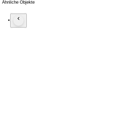
Ähnliche Objekte
Bibliografia: U.La Pietra, Gio Ponti, L’Arte si Innamora dell’I
Spedizione interamente assicurata tramite corriere espresso T
N.B. Spediamo solo in europa, per altri paesi siete pregati di 