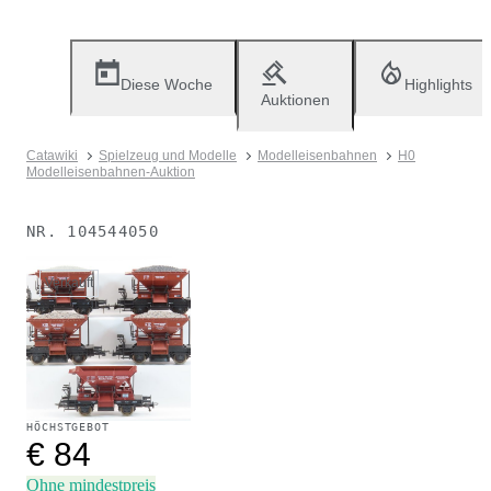
Diese Woche
Highlights
Auktionen
Catawiki
Spielzeug und Modelle
Modelleisenbahnen
H0
Modelleisenbahnen-Auktion
NR.
104544050
Verkauft
HÖCHSTGEBOT
€ 84
Ohne mindestpreis