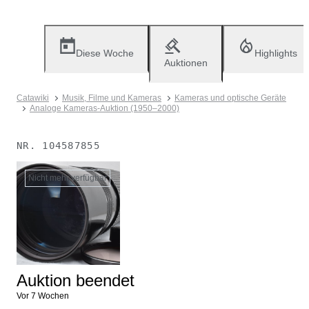
Diese Woche
Highlights
Auktionen
Catawiki
Musik, Filme und Kameras
Kameras und optische Geräte
Analoge Kameras-Auktion (1950–2000)
NR.
104587855
Nicht mehr verfügbar
Auktion beendet
Vor 7 Wochen