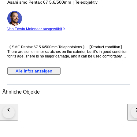
Asahi smc Pentax 67 5.6/500mm | Teleobjektiv
Experte
Von Edwin Molenaar ausgewählt
《 SMC Pentax 67 5.6/500mm Telephotolens 》 【Product condition】
There are some minor scratches on the exterior, but it’s in good condition
for its age. There is no major damage, and it can be used comfortably.
【Functional】 The following functions have been checked: the extension
operates smoothly. The aperture is fixed and does not move. 【Optics】
There is approximately 1.5 cm of fungus around the edge of the front
Alle Infos anzeigen
element, and fungus is present throughout the middle and rear elements.
【Accessories】 ・Main unit（front cap, rear cap） Please note that your
local customs office may impose import duties and taxes. If your item is
returned for non-payment, shipping costs will be deducted from the
Ähnliche Objekte
refund. A video of the item’s condition and functionality is recorded prior to
packaging for documentation purposes. Thank you for your
understanding.