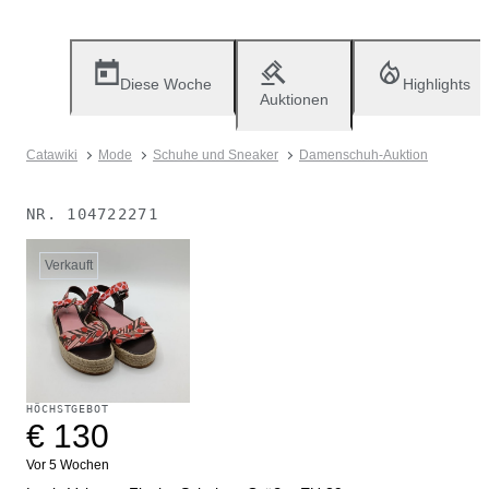
Diese Woche
Highlights
Auktionen
Catawiki
Mode
Schuhe und Sneaker
Damenschuh-Auktion
NR.
104722271
Verkauft
HÖCHSTGEBOT
€ 130
Vor 5 Wochen