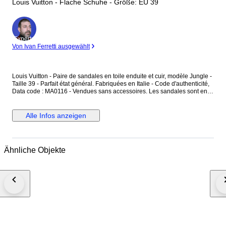
Louis Vuitton - Flache Schuhe - Größe: EU 39
Experte
Von Ivan Ferretti ausgewählt
Louis Vuitton - Paire de sandales en toile enduite et cuir, modèle Jungle -
Taille 39 - Parfait état général. Fabriquées en Italie - Code d'authenticité,
Data code : MA0116 - Vendues sans accessoires. Les sandales sont en
toile enduite, couleur ébène, avec des motifs monogramme "LV" ainsi que
des motifs jungle rose et rouge - L'intérieur est en cuir couleur brun et
rose uni - Les sandales se ferment avec une boucle en métal argenté.
Alle Infos anzeigen
Dimensions : Hauteur totale au talon 9,3 cm - Largeur à plat 10 cm -
Longueur semelle intérieure 25,5 cm - Longueur semelle extérieure 26
cm - Hauteur du talon 3,4 cm. Les sandales sont en parfait état général,
comme neuf.
Ähnliche Objekte