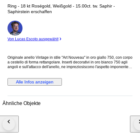
Ring - 18 kt Roségold, Weißgold - 15.00ct. tw. Saphir -
Saphirstein erschaffen
Experte
Von Lucas Escoto ausgewählt
Originale anello Vintage in stile "Art Nouveau" in oro giallo 750, con corpo
a cestello di forma rettangolare. Inserti decorativi in oro bianco 750 agli
angoli e sull'attacco dell'anello, ne impreziosiscono l'aspetto imponente.
Sulla testata è incastonato uno " Zaffiro " di forma rettangolare con taglio
smeraldo con altezza 7 mm. larghezza di 14 mm. e profondità di 12 mm.
Peso della pietra, c.ca 15 carati. Bel colore lucente arancione, miele
Alle Infos anzeigen
ambrato. Marchiato internamente 750. Bel esemplare in ottima
conservazione, e di piacevole aspetto cromatico. Italia anni '30/40 H. max.
2,9 cm. Larg. max. 1,9 cm. Spess. max. 2,1 cm. Diametro interno, (a
contatto pelle ) 1,80 cm. Peso, 9 gr. Spedizione con corriere veloce
Ähnliche Objekte
tracciabile.