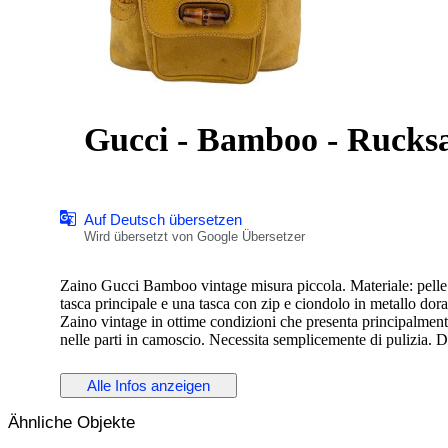
Gucci - Bamboo - Rucks
Auf Deutsch übersetzen
Wird übersetzt von Google Übersetzer
Zaino Gucci Bamboo vintage misura piccola. Materiale: pelle
tasca principale e una tasca con zip e ciondolo in metallo dorato. Dimensioni cm 2
Zaino vintage in ottime condizioni che presenta principalmente
nelle parti in camoscio. Necessita semplicemente di pulizia. 
scolorimento, graffi e ossidazione delle parti metalliche, Con
Alle Infos anzeigen
Spedizione assicurata entro 24/48 ore dal pagamento.
Eventuali limitazioni o costi di importazione e dogana sono a 
Ähnliche Objekte