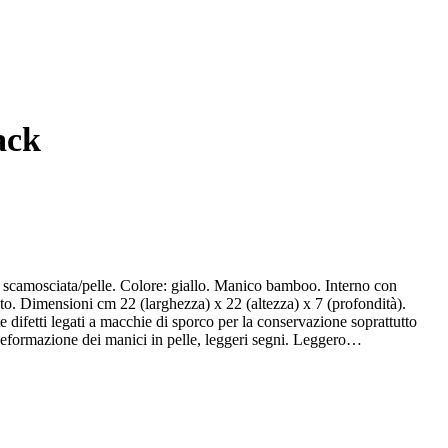
ack
 scamosciata/pelle. Colore: giallo. Manico bamboo. Interno con
2 (larghezza) x 22 (altezza) x 7 (profondità).
 difetti legati a macchie di sporco per la conservazione soprattutto
Deformazione dei manici in pelle, leggeri segni. Leggero
dizioni interne: buone condizioni. Leggero odore di chiuso.
carico dell'acquirente.