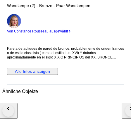
Wandlampe (2) - Bronze - Paar Wandlampen
Experte
Von Constance Rousseau ausgewählt
Pareja de apliques de pared de bronce, probablemente de origen francés
o de estilo clasicista ( como el estilo Luis XVI) Y datados
aproximadamente en el siglo XIX O PRINCIPIOS del XX. BRONCE
fundido con una pátina envejecida que le otorga su color oscuro
característico. Cada aplique cuenta con cinco Brazos de luz curvos ,
decorados con motivos ornamentales que incluye elementos vegetales y
Alle Infos anzeigen
formas arquitectónicas clásicas. Son piezas diseñadas para ser
montadas en pared, a menudo utilizadas en pares para flanquear
espejos ,cuadros o puertas en interiores elegantes.
Ähnliche Objekte