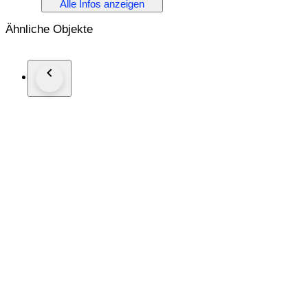
Alle Infos anzeigen
Ähnliche Objekte
METAL & STONES
Metal 14K Rose Gold
Stones Diamond
Diamond Carat 3.00
Stamp 585
TYPE & SIZE
Earring Type Dangle
Earring Closure Omega Back
Length 2.00" 5.0 cm
Width 1.0" 2.5 cm
Weight 27.7 grams
Condition Excellent
This jewelry piece is offered in estate condition
Shipping by FedEx/DHL Express delivery time 2-3 business d