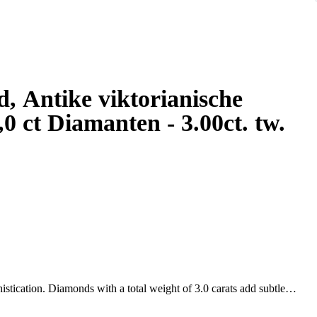
d, Antike viktorianische
iamanten - 3.00ct. tw.
histication. Diamonds with a total weight of 3.0 carats add subtle
on of 14K Rose Gold and Pearls dangling below complement every