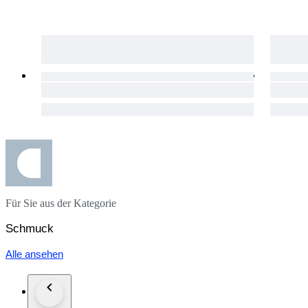
Boucles d'oreilles victoriennes anciennes en or rose 14 carats e
Orecchini vittoriani antichi in oro rosa 14 carati e argento con
Antike viktorianische Ohrringe aus 14-karätigem Roségold un
Für Sie aus der Kategorie
Schmuck
Alle ansehen