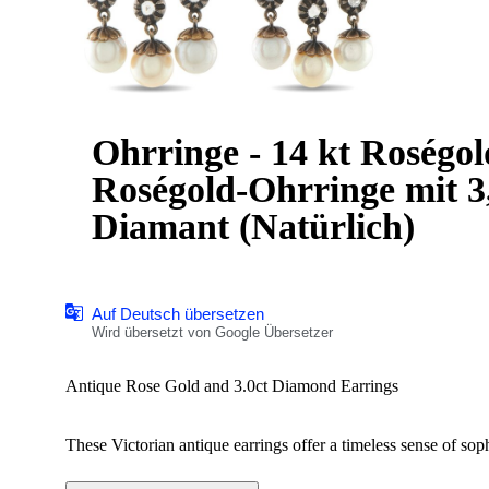
Ohrringe - 14 kt Roségol
Roségold-Ohrringe mit 3,0 ct D
Diamant (Natürlich)
Auf Deutsch übersetzen
Wird übersetzt von Google Übersetzer
Antique Rose Gold and 3.0ct Diamond Earrings
These Victorian antique earrings offer a timeless sense of sop
sparkle to the settings, which are crafted from a combinati
movement. Each earring measures 2.0” long by 1.0” wide.