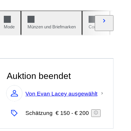
Mode
Münzen und Briefmarken
Comics
Autos u
Auktion beendet
Von Evan Lacey ausgewählt
Experte
Schätzung
€ 150
-
€ 200