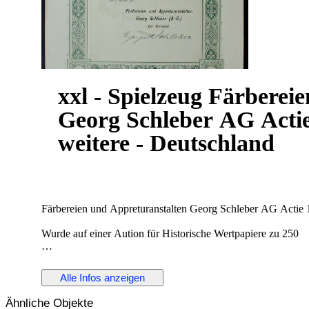
xxl - Spielzeug Färberei
Georg Schleber AG Actie
weitere - Deutschland
Färbereien und Appreturanstalten Georg Schleber AG Actie
Wurde auf einer Aution für Historische Wertpapiere zu 250
Euro ausgerufen
Alle Infos anzeigen
siehe die Lot Details
Ähnliche Objekte
Losnr.: 1055 (Deutschland bis 1945 (Nicht Reichsbank))