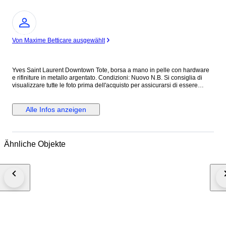
Experte
Von Maxime Betticare ausgewählt
Yves Saint Laurent Downtown Tote, borsa a mano in pelle con hardware
e rifiniture in metallo argentato. Condizioni: Nuovo N.B. Si consiglia di
visualizzare tutte le foto prima dell'acquisto per assicurarsi di essere
soddisfatti delle condizioni dell'articolo. ALTEZZA: 40 cm LUNGHEZZA:
40 cm PROFONDITA’: 18 cm Made in Italy Colore: Nero Materiale: Pelle
INV.1189/25 MAR25145021
Alle Infos anzeigen
Ähnliche Objekte