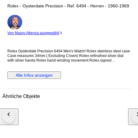
Rolex - Oysterdate Precision - Ref. 6494 - Herren - 1960-1969
Experte
Von Mauro Atienza ausgewählt
Rolex Oysterdate Precision 6494 Men's Watch! Rolex stainless steel case
Case measures 34mm ( Excluding Crown) Rolex refinsihed silver dial
with silver hands Rolex hand winding movement Rolex signed
screwdown crown Non quickset date (Red/Black date) Reference
number: 6494 New genuine leather strap (Non Rolex) This watch is
guaranteed to be genuine Rolex. Shipping by Fedex, DHL or EMS
Alle Infos anzeigen
depending on destination We are not responsible for any customs delays
or fees. Duty tax fees/import fees to be paid by buyer is available. If
winning bidder decides to cancel / withdraw they will bear risk , cost of all
shipping and return import duties of seller.
Ähnliche Objekte