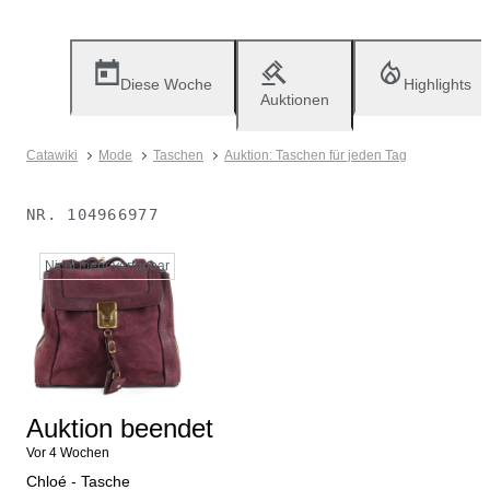
Diese Woche
Highlights
Auktionen
Catawiki
Mode
Taschen
Auktion: Taschen für jeden Tag
NR.
104966977
Nicht mehr verfügbar
Auktion beendet
Vor 4 Wochen
Chloé - Tasche