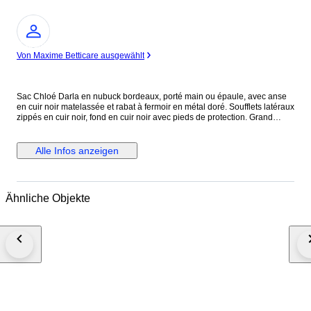
Experte
Von Maxime Betticare ausgewählt
Sac Chloé Darla en nubuck bordeaux, porté main ou épaule, avec anse
en cuir noir matelassée et rabat à fermoir en métal doré. Soufflets latéraux
zippés en cuir noir, fond en cuir noir avec pieds de protection. Grand
compartiment principal doublé en coton noir avec poche intérieure
zippée. Modèle de 2010, direction artistique Hannah MacGibbon. Issu
des ventes privées. Légère patine du nubuck signalée.
Alle Infos anzeigen
Ähnliche Objekte