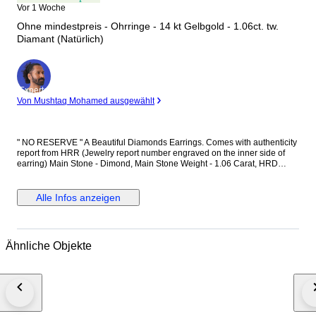
Vor 1 Woche
Ohne mindestpreis - Ohrringe - 14 kt Gelbgold - 1.06ct. tw.
Diamant (Natürlich)
Experte
Von Mushtaq Mohamed ausgewählt
" NO RESERVE " A Beautiful Diamonds Earrings. Comes with authenticity
report from HRR (Jewelry report number engraved on the inner side of
earring) Main Stone - Dimond, Main Stone Weight - 1.06 Carat, HRD
Report No. - J260000036738 Total Number of Diamonds - 2 Diamond
Shape and Cut - Round Brilliant Cut, Diamond Color & Clarity - E/F - SI-P
Diamonds EF is color of diamonds Set in 14k Yellow gold
Alle Infos anzeigen
Ähnliche Objekte