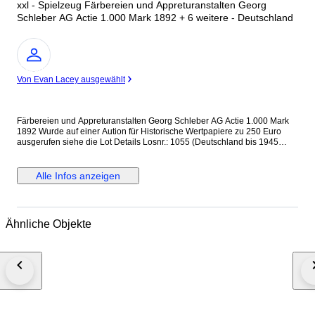
xxl - Spielzeug Färbereien und Appreturanstalten Georg
Schleber AG Actie 1.000 Mark 1892 + 6 weitere - Deutschland
Experte
Von Evan Lacey ausgewählt
Färbereien und Appreturanstalten Georg Schleber AG Actie 1.000 Mark
1892 Wurde auf einer Aution für Historische Wertpapiere zu 250 Euro
ausgerufen siehe die Lot Details Losnr.: 1055 (Deutschland bis 1945
(Nicht Reichsbank)) Titel: Färbereien und Appreturanstalten Georg
Schleber AG Auflistung: Actie 1.000 Mark 1.10.1892. Gründeremission
(Auflage 3500, R 7). Ausruf: 250,00 EUR Ausgabe- datum: 01.10.1892
Alle Infos anzeigen
Ausgabe- ort: Reichenbach i.V. und Greiz + 6 weitere Internationaler
Versand + Tracking
Ähnliche Objekte