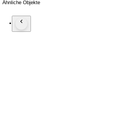
Ähnliche Objekte
Authentication link:
https://legitapp.com/cert/8484249059364055
Includes Original box
Shipped Carefully
Any Taxes/Customs duties are at the buyer's expense