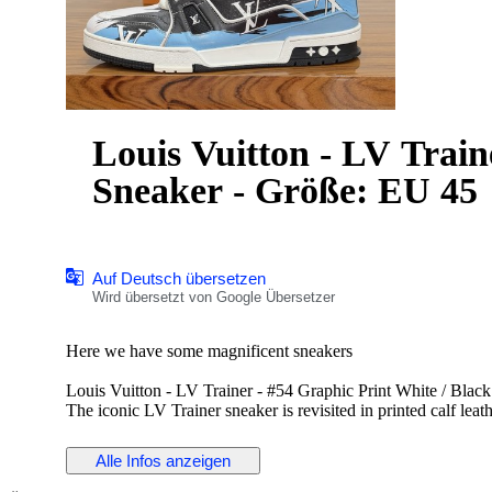
Louis Vuitton - LV Train
Sneaker - Größe: EU 45
Auf Deutsch übersetzen
Wird übersetzt von Google Übersetzer
Here we have some magnificent sneakers
Louis Vuitton - LV Trainer - #54 Graphic Print White / Black
The iconic LV Trainer sneaker is revisited in printed calf leat
Size 10 or 45 EU - Also fits 45.5 EU
Alle Infos anzeigen
Used with visible signs of wear, but still in wearable conditio