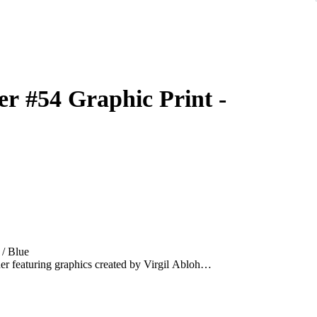
er #54 Graphic Print -
 / Blue
her featuring graphics created by Virgil Abloh
n 6.5/10