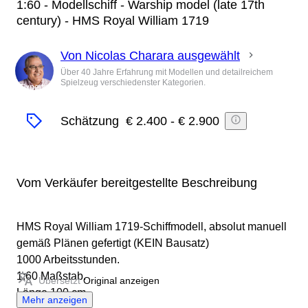
1:60 - Modellschiff - Warship model (late 17th
century) - HMS Royal William 1719
Von Nicolas Charara ausgewählt
Über 40 Jahre Erfahrung mit Modellen und detailreichem
Spielzeug verschiedenster Kategorien.
Experte
Schätzung
€ 2.400
-
€ 2.900
Vom Verkäufer bereitgestellte Beschreibung
HMS Royal William 1719-Schiffmodell, absolut manuell
gemäß Plänen gefertigt (KEIN Bausatz)
1000 Arbeitsstunden.
1:60 Maßstab.
Übersetzt
Original anzeigen
Länge 100 cm.
Mehr anzeigen