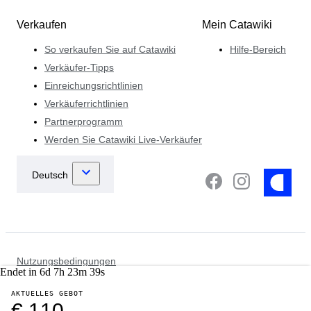
Verkaufen
Mein Catawiki
So verkaufen Sie auf Catawiki
Hilfe-Bereich
Verkäufer-Tipps
Einreichungsrichtlinien
Verkäuferrichtlinien
Partnerprogramm
Werden Sie Catawiki Live-Verkäufer
Nutzungsbedingungen
Endet in
6
d
7
h
23
m
39
s
Datenschutzhinweis
Cookie- Hinweise
AKTUELLES GEBOT
Strafverfolgungsrichtlinie
€ 110