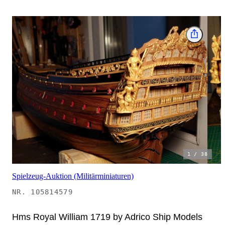
1
/
38
Spielzeug-Auktion (Militärminiaturen)
NR.
105814579
Hms Royal William 1719 by Adrico Ship Models