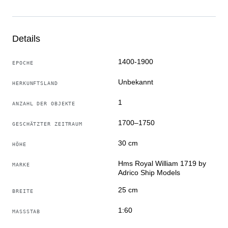
Makelloser Zustand.
Produkt für Liebhaber und diejenigen, die sorgfältige
Arbeit und viele Stunden Handarbeit zu schätzen
wissen.
Details
1400-1900
EPOCHE
Unbekannt
HERKUNFTSLAND
1
ANZAHL DER OBJEKTE
1700–1750
GESCHÄTZTER ZEITRAUM
30 cm
HÖHE
Hms Royal William 1719 by
MARKE
Adrico Ship Models
25 cm
BREITE
1:60
MASSSTAB