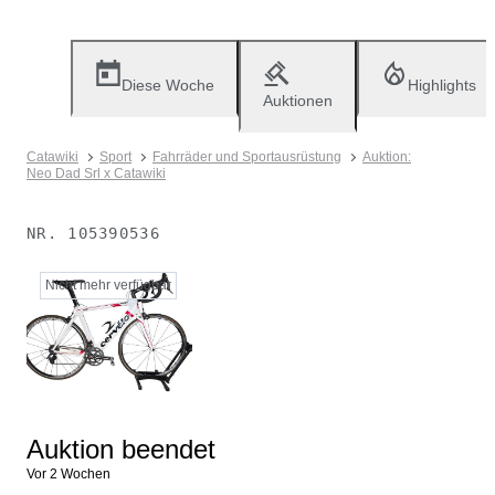
Diese Woche
Highlights
Auktionen
Catawiki
Sport
Fahrräder und Sportausrüstung
Auktion:
Neo Dad Srl x Catawiki
NR.
105390536
Nicht mehr verfügbar
Auktion beendet
Vor 2 Wochen