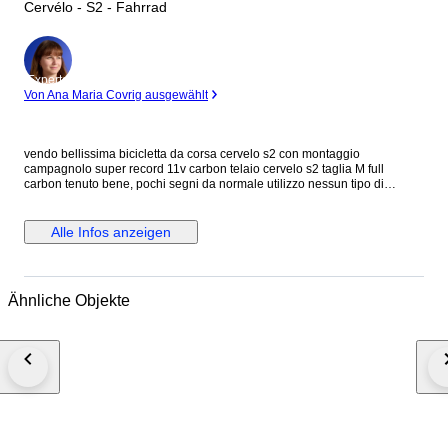
Cervélo - S2 - Fahrrad
Experte
Von Ana Maria Covrig ausgewählt
vendo bellissima bicicletta da corsa cervelo s2 con montaggio
campagnolo super record 11v carbon telaio cervelo s2 taglia M full
carbon tenuto bene, pochi segni da normale utilizzo nessun tipo di
rottura, o danno serio cerchi fulcrum racing zero con mozzi in carbonio e
ceramica gruppo cambio e freni campagnolo super record 11v meccanico
( deragliatore anteriore chorus 11v) manubrio most in carbonio pedivelle
Alle Infos anzeigen
campagnolo in carbonio forgiato pedali doppio uso in metallo flat o con
aggancio rapido pipa pro in alluminio come nuova tubo sella in carbonio
sella fizik
Ähnliche Objekte