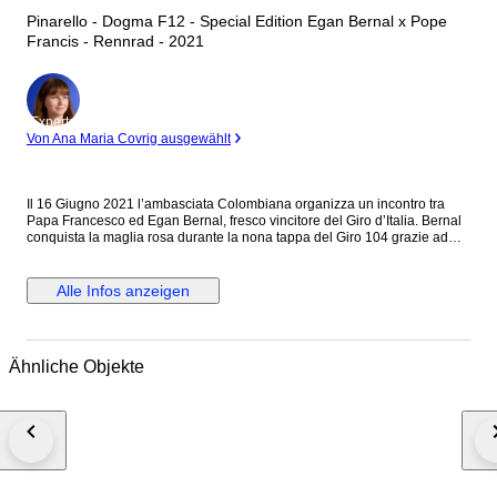
Pinarello - Dogma F12 - Special Edition Egan Bernal x Pope
Francis - Rennrad - 2021
Experte
Von Ana Maria Covrig ausgewählt
Il 16 Giugno 2021 l’ambasciata Colombiana organizza un incontro tra
Papa Francesco ed Egan Bernal, fresco vincitore del Giro d’Italia. Bernal
conquista la maglia rosa durante la nona tappa del Giro 104 grazie ad
una fantastica vittoria, e la indossa per le successive 12, regalando alla
INEOS Granadiers la sua 12esima vittoria in un Gran Giro. Bernal decide
di regalare a Papa Francesco la Maglia Rosa appena vinta ed una
Alle Infos anzeigen
bicicletta Pinarello Dogma F12 custom, come gesto simbolico di
gratitudine. Essendo lui cresciuto in una famiglia cattolica la benedizione
del Papa rappresenta uno dei simboli più importanti per lui. Si tratta
quindi di un pezzo unico al mondo, sia per quello che simboleggia che
Ähnliche Objekte
per la particolarità di design. Taglia 53 Cambio Shimano Ultregra
Manubio Most Ultra Talon Ruote Vision Copertoni Pirelli P Zero
#exclusivepopculture