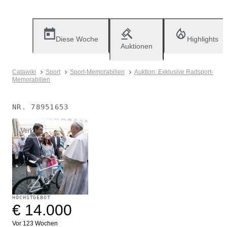
Diese Woche
Highlights
Auktionen
Catawiki
Sport
Sport-Memorabilien
Auktion: Exklusive Radsport-
Memorabilien
NR.
78951653
Verkauft
HÖCHSTGEBOT
€ 14.000
Vor 123 Wochen