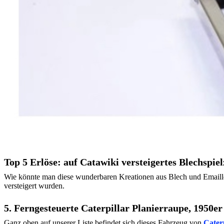
Top 5 Erlöse: auf Catawiki versteigertes Blechspie
Wie könnte man diese wunderbaren Kreationen aus Blech und Emaille
versteigert wurden.
5. Ferngesteuerte Caterpillar Planierraupe, 1950er
Ganz oben auf unserer Liste befindet sich dieses Fahrzeug von
Caterp