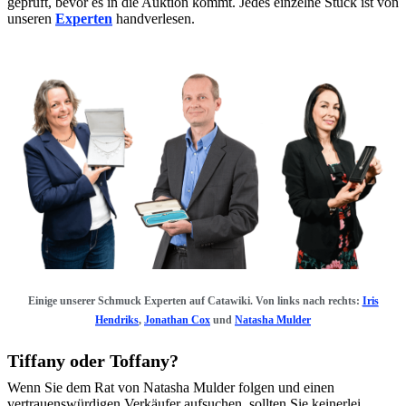
geprüft, bevor es in die Auktion kommt. Jedes einzelne Stück ist von
unseren
Experten
handverlesen.
Einige unserer Schmuck Experten auf Catawiki. Von links nach rechts:
Iris
Hendriks
,
Jonathan Cox
und
Natasha Mulder
Tiffany oder Toffany?
Wenn Sie dem Rat von Natasha Mulder folgen und einen
vertrauenswürdigen Verkäufer aufsuchen, sollten Sie keinerlei