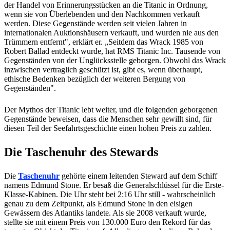
der Handel von Erinnerungsstücken an die Titanic in Ordnung,
wenn sie von Überlebenden und den Nachkommen verkauft
werden. Diese Gegenstände werden seit vielen Jahren in
internationalen Auktionshäusern verkauft, und wurden nie aus den
Trümmern entfernt", erklärt er. „Seitdem das Wrack 1985 von
Robert Ballad entdeckt wurde, hat RMS Titanic Inc. Tausende von
Gegenständen von der Unglücksstelle geborgen. Obwohl das Wrack
inzwischen vertraglich geschützt ist, gibt es, wenn überhaupt,
ethische Bedenken bezüglich der weiteren Bergung von
Gegenständen".
Der Mythos der Titanic lebt weiter, und die folgenden geborgenen
Gegenstände beweisen, dass die Menschen sehr gewillt sind, für
diesen Teil der Seefahrtsgeschichte einen hohen Preis zu zahlen.
Die Taschenuhr des Stewards
Die
Taschenuhr
gehörte einem leitenden Steward auf dem Schiff
namens Edmund Stone. Er besaß die Generalschlüssel für die Erste-
Klasse-Kabinen. Die Uhr steht bei 2:16 Uhr still - wahrscheinlich
genau zu dem Zeitpunkt, als Edmund Stone in den eisigen
Gewässern des Atlantiks landete. Als sie 2008 verkauft wurde,
stellte sie mit einem Preis von 130.000 Euro den Rekord für das