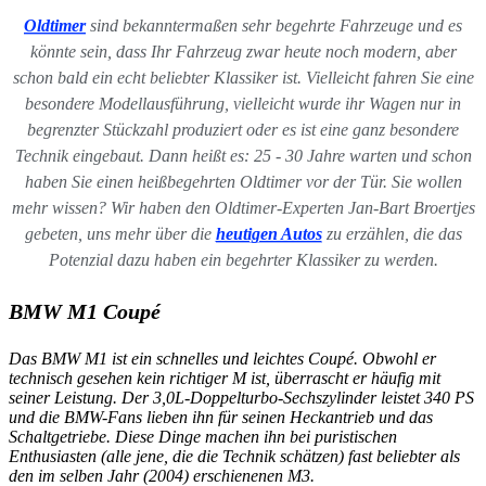
Oldtimer
sind bekanntermaßen sehr begehrte Fahrzeuge und es
könnte sein, dass Ihr Fahrzeug zwar heute noch modern, aber
schon bald ein echt beliebter Klassiker ist. Vielleicht fahren Sie eine
besondere Modellausführung, vielleicht wurde ihr Wagen nur in
begrenzter Stückzahl produziert oder es ist eine ganz besondere
Technik eingebaut. Dann heißt es: 25 - 30 Jahre warten und schon
haben Sie einen heißbegehrten Oldtimer vor der Tür. Sie wollen
mehr wissen? Wir haben den Oldtimer-Experten Jan-Bart Broertjes
gebeten, uns mehr über die
heutigen Autos
zu erzählen, die das
Potenzial dazu haben ein begehrter Klassiker zu werden.
BMW M1 Coupé
Das BMW M1 ist ein schnelles und leichtes Coupé. Obwohl er
technisch gesehen kein richtiger M ist, überrascht er häufig mit
seiner Leistung. Der 3,0L-Doppelturbo-Sechszylinder leistet 340 PS
und die BMW-Fans lieben ihn für seinen Heckantrieb und das
Schaltgetriebe. Diese Dinge machen ihn bei puristischen
Enthusiasten (alle jene, die die Technik schätzen) fast beliebter als
den im selben Jahr (2004) erschienenen M3.