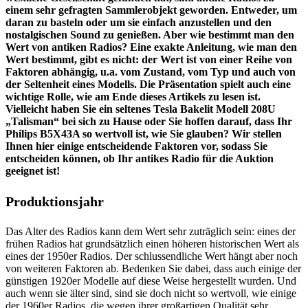
einem sehr gefragten Sammlerobjekt geworden. Entweder, um
daran zu basteln oder um sie einfach anzustellen und den
nostalgischen Sound zu genießen. Aber wie bestimmt man den
Wert von antiken Radios? Eine exakte Anleitung, wie man den
Wert bestimmt, gibt es nicht: der Wert ist von einer Reihe von
Faktoren abhängig, u.a. vom Zustand, vom Typ und auch von
der Seltenheit eines Modells. Die Präsentation spielt auch eine
wichtige Rolle, wie am Ende dieses Artikels zu lesen ist.
Vielleicht haben Sie ein seltenes Tesla Bakelit Modell 208U
„Talisman“ bei sich zu Hause oder Sie hoffen darauf, dass Ihr
Philips B5X43A so wertvoll ist, wie Sie glauben? Wir stellen
Ihnen hier einige entscheidende Faktoren vor, sodass Sie
entscheiden können, ob Ihr antikes Radio für die Auktion
geeignet ist!
Produktionsjahr
Das Alter des Radios kann dem Wert sehr zuträglich sein: eines der
frühen Radios hat grundsätzlich einen höheren historischen Wert als
eines der 1950er Radios. Der schlussendliche Wert hängt aber noch
von weiteren Faktoren ab. Bedenken Sie dabei, dass auch einige der
günstigen 1920er Modelle auf diese Weise hergestellt wurden. Und
auch wenn sie älter sind, sind sie doch nicht so wertvoll, wie einige
der 1960er Radios, die wegen ihrer großartigen Qualität sehr