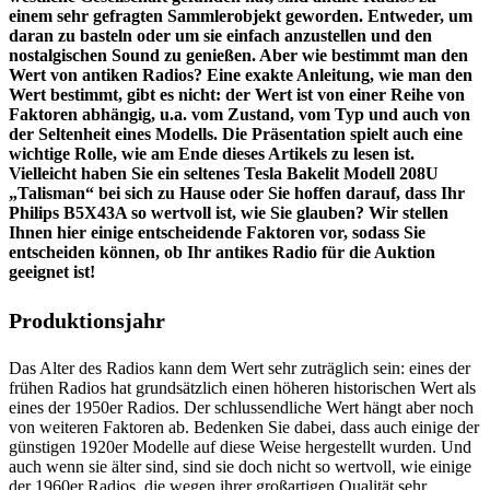
einem sehr gefragten Sammlerobjekt geworden. Entweder, um
daran zu basteln oder um sie einfach anzustellen und den
nostalgischen Sound zu genießen. Aber wie bestimmt man den
Wert von antiken Radios? Eine exakte Anleitung, wie man den
Wert bestimmt, gibt es nicht: der Wert ist von einer Reihe von
Faktoren abhängig, u.a. vom Zustand, vom Typ und auch von
der Seltenheit eines Modells. Die Präsentation spielt auch eine
wichtige Rolle, wie am Ende dieses Artikels zu lesen ist.
Vielleicht haben Sie ein seltenes Tesla Bakelit Modell 208U
„Talisman“ bei sich zu Hause oder Sie hoffen darauf, dass Ihr
Philips B5X43A so wertvoll ist, wie Sie glauben? Wir stellen
Ihnen hier einige entscheidende Faktoren vor, sodass Sie
entscheiden können, ob Ihr antikes Radio für die Auktion
geeignet ist!
Produktionsjahr
Das Alter des Radios kann dem Wert sehr zuträglich sein: eines der
frühen Radios hat grundsätzlich einen höheren historischen Wert als
eines der 1950er Radios. Der schlussendliche Wert hängt aber noch
von weiteren Faktoren ab. Bedenken Sie dabei, dass auch einige der
günstigen 1920er Modelle auf diese Weise hergestellt wurden. Und
auch wenn sie älter sind, sind sie doch nicht so wertvoll, wie einige
der 1960er Radios, die wegen ihrer großartigen Qualität sehr