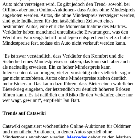
Auto nicht versteigert wird. Es gibt jedoch den Trend- sowohl bei
Offline- aber auch Online-Auktionen- dass Autos ohne Mindestpreis
angeboten werden. Autos, die ohne Mindestpreis versteigert werden,
sind gute Indikatoren für den tatsächlichen Zeitwert eines
bestimmten Autos; eine ehrliche Momentaufnahme des Marktes.
Verkäufer haben manchmal unrealistische Erwartungen, was den
Wert ihres Fahrzeugs betrifft und legen entsprechend viel zu hohe
Mindestpreise fest, sodass ein Auto nicht verkauft werden kann.
"Es ist zwar verständlich, dass Verkäufer den Komfort und die
Sicherheit eines Mindestpreises schätzen, das kann sich aber auch
als nachteilig erweisen. Ein zu hoher Mindestpreis kann
Interessenten dazu bringen, viel zu vorsichtig oder vielleicht sogar
gar nicht mitzubieten. Autos ohne Mindestpreise ziehen deutlich
mehr Bieter an. Das kann dazu führen, dass Bieter einen wahrlichen
Bieterkrieg eingehen, der letztendlich zu deutlich höheren Erlösen
führen kann. Es ist natürlich ein Risiko für den Verkäufer, aber: nur
wer wagt, gewinnt“, empfiehlt Jan-Bart.
Trends auf Catawiki
Catawiki organisiert wöchentliche Online-Auktionen für Oldtimer
und monatliche Auktionen, in denen Autos speziell ohne
Mindestpreis angeboten werden.
Mercedes
gehört zu den Marken,