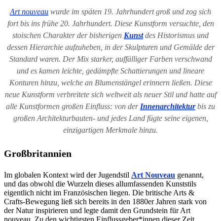
Art nouveau
wurde im späten 19. Jahrhundert groß und zog sich
fort bis ins frühe 20. Jahrhundert. Diese Kunstform versuchte, den
stoischen Charakter der bisherigen
Kunst
des Historismus und
dessen Hierarchie aufzuheben, in der Skulpturen und Gemälde der
Standard waren. Der Mix starker, auffälliger Farben verschwand
und es kamen leichte, gedämpfte Schattierungen und lineare
Konturen hinzu, welche an Blumenstängel erinnern ließen.
Diese
neue Kunstform verbreitete sich weltweit als neuer Stil und hatte auf
alle Kunstformen großen Einfluss: von der
Innenarchitektur
bis zu
großen Architekturbauten-
u
nd jedes Land fügte seine eigenen,
einzigartigen Merkmale hinzu.
Großbritannien
Im globalen Kontext wird der Jugendstil
Art Nouveau
genannt,
und das obwohl die Wurzeln dieses allumfassenden Kunststils
eigentlich nicht im Französischen liegen. Die britische Arts &
Crafts-Bewegung ließ sich bereits in den 1880er Jahren stark von
der Natur inspirieren und legte damit den Grundstein für Art
nouveau. Zu den wichtigsten Einflussgeber*innen dieser Zeit