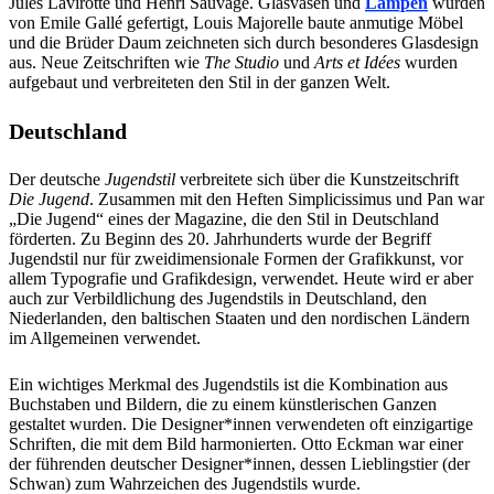
Jules Lavirotte und Henri Sauvage. Glasvasen und
Lampen
wurden
von Emile Gallé gefertigt, Louis Majorelle baute anmutige Möbel
und die Brüder Daum zeichneten sich durch besonderes Glasdesign
aus. Neue Zeitschriften wie
The Studio
und
Arts et Idées
wurden
aufgebaut und verbreiteten den Stil in der ganzen Welt.
Deutschland
Der deutsche
Jugendstil
verbreitete sich über die Kunstzeitschrift
Die Jugend
. Zusammen mit den Heften Simplicissimus und Pan war
„Die Jugend“ eines der Magazine, die den Stil in Deutschland
förderten. Zu Beginn des 20. Jahrhunderts wurde der Begriff
Jugendstil nur für zweidimensionale Formen der Grafikkunst, vor
allem Typografie und Grafikdesign, verwendet. Heute wird er aber
auch zur Verbildlichung des Jugendstils in Deutschland, den
Niederlanden, den baltischen Staaten und den nordischen Ländern
im Allgemeinen verwendet.
Ein wichtiges Merkmal des Jugendstils ist die Kombination aus
Buchstaben und Bildern, die zu einem künstlerischen Ganzen
gestaltet wurden. Die Designer*innen verwendeten oft einzigartige
Schriften, die mit dem Bild harmonierten. Otto Eckman war einer
der führenden deutscher Designer*innen, dessen Lieblingstier (der
Schwan) zum Wahrzeichen des Jugendstils wurde.