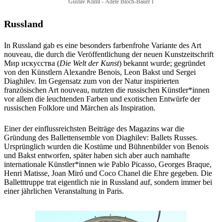
Gustav Klimt -
Adele Bloch-Bauer I
Russland
In Russland gab es eine besonders farbenfrohe Variante des Art
nouveau, die durch die Veröffentlichung der neuen Kunstzeitschrift
Мир искусства (
Die Welt der Kunst
) bekannt wurde; gegründet
von den Künstlern Alexandre Benois, Leon Bakst und Sergei
Diaghilev. Im Gegensatz zum von der Natur inspirierten
französischen Art nouveau, nutzten die russischen Künstler*innen
vor allem die leuchtenden Farben und exotischen Entwürfe der
russischen Folklore und Märchen als Inspiration.
Einer der einflussreichsten Beiträge des Magazins war die
Gründung des Ballettensemble von Diaghilev: Ballets Russes.
Ursprünglich wurden die Kostüme und Bühnenbilder von Benois
und Bakst entworfen, später haben sich aber auch namhafte
internationale Künstler*innen wie Pablo Picasso, Georges Braque,
Henri Matisse, Joan Miró und Coco Chanel die Ehre gegeben. Die
Balletttruppe trat eigentlich nie in Russland auf, sondern immer bei
einer jährlichen Veranstaltung in Paris.