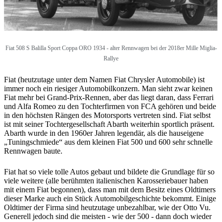
Fiat 508 S Balilla Sport Coppa ORO 1934 - alter Rennwagen bei der 2018er Mille Miglia-
Rallye
Fiat (heutzutage unter dem Namen Fiat Chrysler Automobile) ist
immer noch ein riesiger Automobilkonzern. Man sieht zwar keinen
Fiat mehr bei Grand-Prix-Rennen, aber das liegt daran, dass Ferrari
und Alfa Romeo zu den Tochterfirmen von FCA gehören und beide
in den höchsten Rängen des Motorsports vertreten sind. Fiat selbst
ist mit seiner Tochtergesellschaft Abarth weiterhin sportlich präsent.
Abarth wurde in den 1960er Jahren legendär, als die hauseigene
„Tuningschmiede“ aus dem kleinen Fiat 500 und 600 sehr schnelle
Rennwagen baute.
Fiat hat so viele tolle Autos gebaut und bildete die Grundlage für so
viele weitere (alle berühmten italienischen Karosseriebauer haben
mit einem Fiat begonnen), dass man mit dem Besitz eines Oldtimers
dieser Marke auch ein Stück Automobilgeschichte bekommt. Einige
Oldtimer der Firma sind heutzutage unbezahlbar, wie der Otto Vu.
Generell jedoch sind die meisten - wie der 500 - dann doch wieder