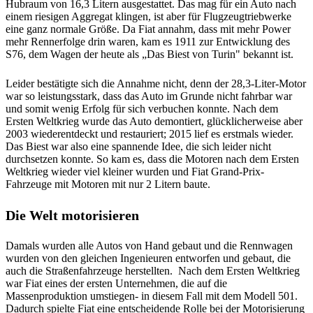
Hubraum von 16,3 Litern ausgestattet. Das mag für ein Auto nach
einem riesigen Aggregat klingen, ist aber für Flugzeugtriebwerke
eine ganz normale Größe. Da Fiat annahm, dass mit mehr Power
mehr Rennerfolge drin waren, kam es 1911 zur Entwicklung des
S76, dem Wagen der heute als „Das Biest von Turin" bekannt ist.
Leider bestätigte sich die Annahme nicht, denn der 28,3-Liter-Motor
war so leistungsstark, dass das Auto im Grunde nicht fahrbar war
und somit wenig Erfolg für sich verbuchen konnte. Nach dem
Ersten Weltkrieg wurde das Auto demontiert, glücklicherweise aber
2003 wiederentdeckt und restauriert; 2015 lief es erstmals wieder.
Das Biest war also eine spannende Idee, die sich leider nicht
durchsetzen konnte. So kam es, dass die Motoren nach dem Ersten
Weltkrieg wieder viel kleiner wurden und Fiat Grand-Prix-
Fahrzeuge mit Motoren mit nur 2 Litern baute.
Die Welt motorisieren
Damals wurden alle Autos von Hand gebaut und die Rennwagen
wurden von den gleichen Ingenieuren entworfen und gebaut, die
auch die Straßenfahrzeuge herstellten. Nach dem Ersten Weltkrieg
war Fiat eines der ersten Unternehmen, die auf die
Massenproduktion umstiegen- in diesem Fall mit dem Modell 501.
Dadurch spielte Fiat eine entscheidende Rolle bei der Motorisierung