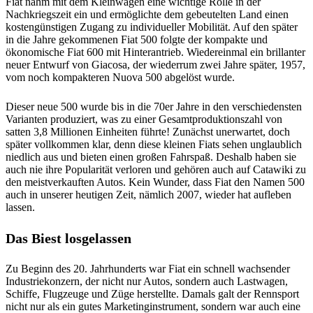
Fiat nahm mit dem Kleinwagen eine wichtige Rolle in der
Nachkriegszeit ein und ermöglichte dem gebeutelten Land einen
kostengünstigen Zugang zu individueller Mobilität. Auf den später
in die Jahre gekommenen Fiat 500 folgte der kompakte und
ökonomische Fiat 600 mit Hinterantrieb. Wiedereinmal ein brillanter
neuer Entwurf von Giacosa, der wiederrum zwei Jahre später, 1957,
vom noch kompakteren Nuova 500 abgelöst wurde.
Dieser neue 500 wurde bis in die 70er Jahre in den verschiedensten
Varianten produziert, was zu einer Gesamtproduktionszahl von
satten 3,8 Millionen Einheiten führte! Zunächst unerwartet, doch
später vollkommen klar, denn diese kleinen Fiats sehen unglaublich
niedlich aus und bieten einen großen Fahrspaß. Deshalb haben sie
auch nie ihre Popularität verloren und gehören auch auf Catawiki zu
den meistverkauften Autos. Kein Wunder, dass Fiat den Namen 500
auch in unserer heutigen Zeit, nämlich 2007, wieder hat aufleben
lassen.
Das Biest losgelassen
Zu Beginn des 20. Jahrhunderts war Fiat ein schnell wachsender
Industriekonzern, der nicht nur Autos, sondern auch Lastwagen,
Schiffe, Flugzeuge und Züge herstellte. Damals galt der Rennsport
nicht nur als ein gutes Marketinginstrument, sondern war auch eine