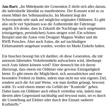
Jan-Bart:
„Im Mittelpunkt der Generation Z dreht sich alles darum,
die individuelle Identität zu manifestieren. Der Konsum wird so zu
einem Mittel des Selbstausdrucks. Im Moment liegt der
Schwerpunkt sehr stark auf möglichst originalen Oldtimern. Es gibt
also nicht viel Spielraum was die Authentizität der Fahrzeuge
angeht. Ich denke, dass in Zukunft die Nachfrage nach umgebauten
(einzigartigen, persönlichen) Autos steigen wird. Ein schönes
Beispiel sind die Autos vom Designer Magnus Walker und die
RWB Porsches. Aber auch Autos, die auf nachhaltigen
Elektroantrieb umgebaut wurden, werden im Markt Einkehr halten.
Ein bisschen besorgt bin ich darüber, ob diese Generation, die mit
autonom fahrenden Verkehrsmitteln aufwachsen wird, überhaupt
noch Auto fahren können wird? Aber dennoch bin ich davon
überzeugt, dass einem ein Oldtimer eine gewisse Einzigartigkeit
bietet. Er gibt einem die Möglichkeit, sich auszudrücken und eine
besondere Freiheit zu finden, indem man nicht nur sein eigenes Ziel,
sondern auch die Art und Weise, wie man dorthin gelangt, bewusst
wählt. Es wird einem immer ein Gefühl der "Kontrolle" geben.
Dabei kann ein Oldtimer auch ethisch vertretbar sein, indem man
diesem alten Gegenstand nachhaltig und bewusst nutzt, sei es durch
die Umstellung auf Elektro oder durch den Einsatz sauberer
Kraftstoffe.“