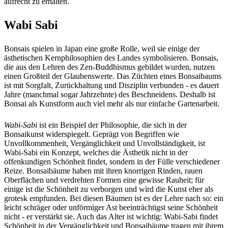
aufrecht zu erhalten.
Wabi Sabi
Bonsais spielen in Japan eine große Rolle, weil sie einige der
ästhetischen Kernphilosophien des Landes symbolisieren. Bonsais,
die aus den Lehren des Zen-Buddhismus gebildet wurden, nutzen
einen Großteil der Glaubenswerte. Das Züchten eines Bonsaibaums
ist mit Sorgfalt, Zurückhaltung und Disziplin verbunden - es dauert
Jahre (manchmal sogar Jahrzehnte) des Beschneidens. Deshalb ist
Bonsai als Kunstform auch viel mehr als nur einfache Gartenarbeit.
Wabi-Sabi
ist ein Beispiel der Philosophie, die sich in der
Bonsaikunst widerspiegelt. Geprägt von Begriffen wie
Unvollkommenheit, Vergänglichkeit und Unvollständigkeit, ist
Wabi-Sabi ein Konzept, welches die Ästhetik nicht in der
offenkundigen Schönheit findet, sondern in der Fülle verschiedener
Reize. Bonsaibäume haben mit ihren knorrigen Rinden, rauen
Oberflächen und verdrehten Formen eine gewisse Rauheit; für
einige ist die Schönheit zu verborgen und wird die Kunst eher als
grotesk empfunden. Bei diesen Bäumen ist es der Lehre nach so: ein
leicht schräger oder unförmiger Ast beeinträchtigst seine Schönheit
nicht - er verstärkt sie. Auch das Alter ist wichtig: Wabi-Sabi findet
Schönheit in der Vergänglichkeit und Bonsaibäume tragen mit ihrem