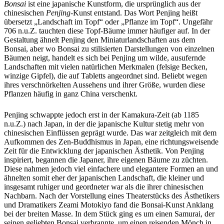
Bonsai
ist eine japanische Kunstform, die ursprünglich aus der
chinesischen
Penjing
-Kunst entstand. Das Wort Penjing heißt
übersetzt „Landschaft im Topf“ oder „Pflanze im Topf“. Ungefähr
706 n.u.Z. tauchten diese Topf-Bäume immer häufiger auf. In der
Gestaltung ähnelt Penjing den Miniaturlandschaften aus dem
Bonsai, aber wo Bonsai zu stilisierten Darstellungen von einzelnen
Bäumen neigt, handelt es sich bei Penjing um wilde, ausufernde
Landschaften mit vielen natürlichen Merkmalen (felsige Becken,
winzige Gipfel), die auf Tabletts angeordnet sind. Beliebt wegen
ihres verschnörkelten Aussehens und ihrer Größe, wurden diese
Pflanzen häufig in ganz China verschenkt.
Penjing schwappte jedoch erst in der Kamakura-Zeit (ab 1185
n.u.Z.) nach Japan, in der die japanische Kultur stetig mehr von
chinesischen Einflüssen geprägt wurde. Das war zeitgleich mit dem
Aufkommen des Zen-Buddhismus in Japan, eine richtungsweisende
Zeit für die Entwicklung der japanischen Ästhetik. Von Penjing
inspiriert, begannen die Japaner, ihre eigenen Bäume zu züchten.
Diese nahmen jedoch viel einfachere und elegantere Formen an und
ähnelten somit eher der japanischen Landschaft, die kleiner und
insgesamt ruhiger und geordneter war als die ihrer chinesischen
Nachbarn. Nach der Vorstellung eines Theaterstücks des Ästhetikers
und Dramatikers Zeami Motokiyo fand die Bonsai-Kunst Anklang
bei der breiten Masse. In dem Stück ging es um einen Samurai, der
seinen geliebten Bonsai verbrannte, um einen reisenden Mönch in